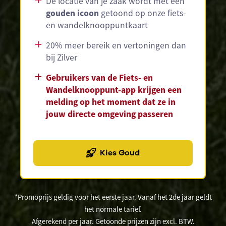
De locatie van je zaak wordt met een
gouden icoon
getoond op onze fiets-
en wandelknooppuntkaart
20% meer bereik en vertoningen dan
bij Zilver
Gebruikers van de Fiets- en
Wandelknooppunt-app krijgen een
melding op het moment dat ze in
jouw directe omgeving passeren
Kies Goud
*Promoprijs geldig voor het eerste jaar. Vanaf het 2de jaar geldt
het normale tarief.
Afgerekend per jaar. Getoonde prijzen zijn excl. BTW.