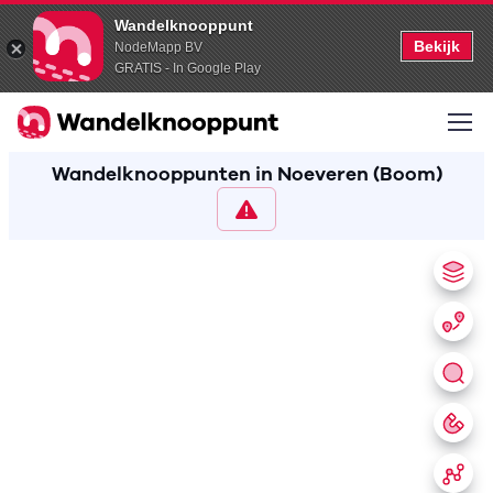
Wandelknooppunt
Bekijk
NodeMapp BV
GRATIS - In Google Play
Wandelknooppunten in Noeveren (Boom)