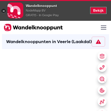
Wandelknooppunt
Bekijk
NodeMapp BV
GRATIS - In Google Play
Wandelknooppunten in Veerle (Laakdal)