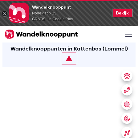
Wandelknooppunt
Bekijk
NodeMapp BV
GRATIS - In Google Play
Wandelknooppunten in Kattenbos (Lommel)