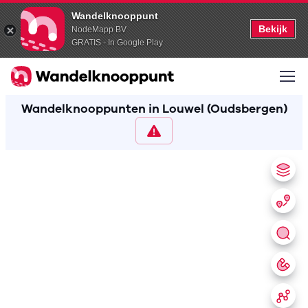
Wandelknooppunt
Bekijk
NodeMapp BV
GRATIS - In Google Play
Wandelknooppunten in Louwel (Oudsbergen)