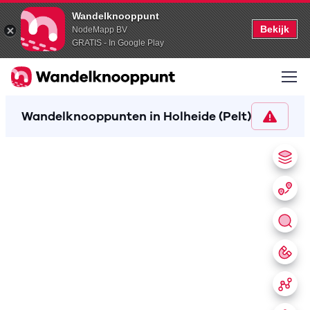
Wandelknooppunt
Bekijk
NodeMapp BV
GRATIS - In Google Play
Wandelknooppunten in Holheide (Pelt)