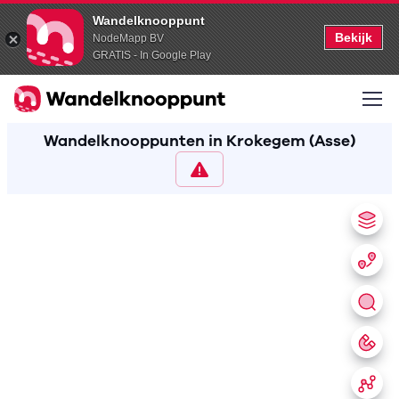
Wandelknooppunt
Bekijk
NodeMapp BV
GRATIS - In Google Play
Wandelknooppunten in Krokegem (Asse)