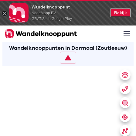
Wandelknooppunt
Bekijk
NodeMapp BV
GRATIS - In Google Play
Wandelknooppunten in Dormaal (Zoutleeuw)