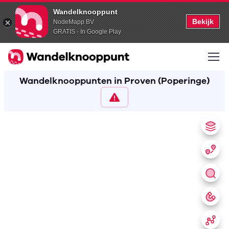
Wandelknooppunt
Bekijk
NodeMapp BV
GRATIS - In Google Play
Wandelknooppunten in Proven (Poperinge)