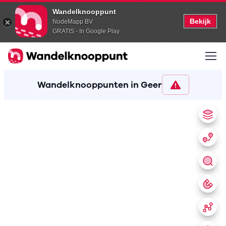
Wandelknooppunt
Bekijk
NodeMapp BV
GRATIS - In Google Play
Wandelknooppunten in Geer