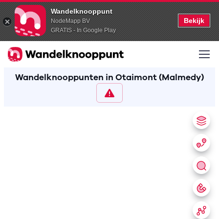
Wandelknooppunt
Bekijk
NodeMapp BV
GRATIS - In Google Play
Wandelknooppunten in Otaimont (Malmedy)