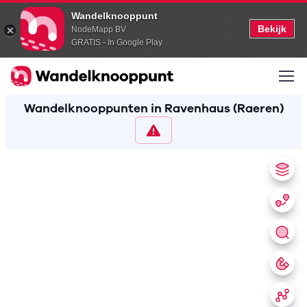
Wandelknooppunt
Bekijk
NodeMapp BV
GRATIS - In Google Play
Wandelknooppunten in Ravenhaus (Raeren)