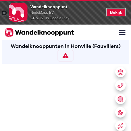
Wandelknooppunt
Bekijk
NodeMapp BV
GRATIS - In Google Play
Wandelknooppunten in Honville (Fauvillers)