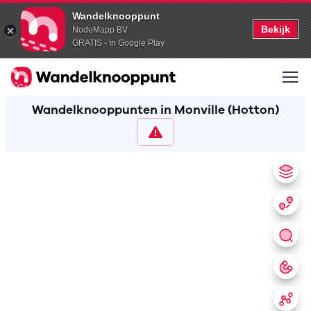
Wandelknooppunt
Bekijk
NodeMapp BV
GRATIS - In Google Play
Wandelknooppunten in Monville (Hotton)