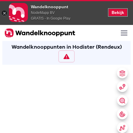
Wandelknooppunt
Bekijk
NodeMapp BV
GRATIS - In Google Play
Wandelknooppunten in Hodister (Rendeux)