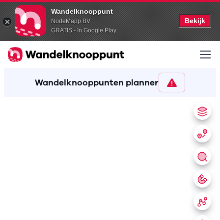
Wandelknooppunt
Bekijk
NodeMapp BV
GRATIS - In Google Play
Wandelknooppunten planner