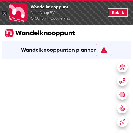
Wandelknooppunt
Bekijk
NodeMapp BV
GRATIS - In Google Play
Wandelknooppunten planner