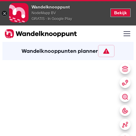
Wandelknooppunt
Bekijk
NodeMapp BV
GRATIS - In Google Play
Wandelknooppunten planner