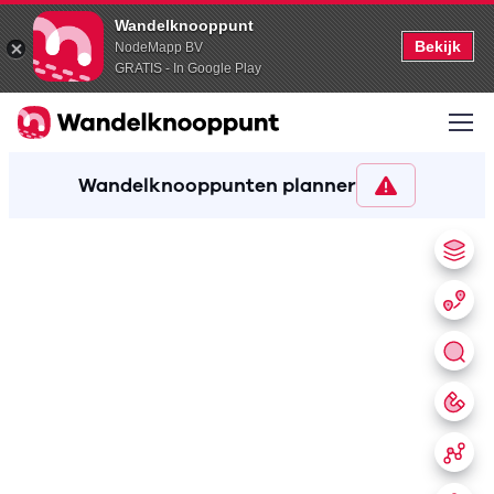
Wandelknooppunt
Bekijk
NodeMapp BV
GRATIS - In Google Play
Wandelknooppunten planner