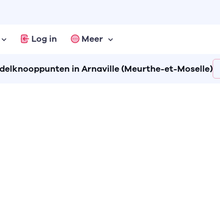
Log in
Meer
elknooppunten in Arnaville (Meurthe-et-Moselle)