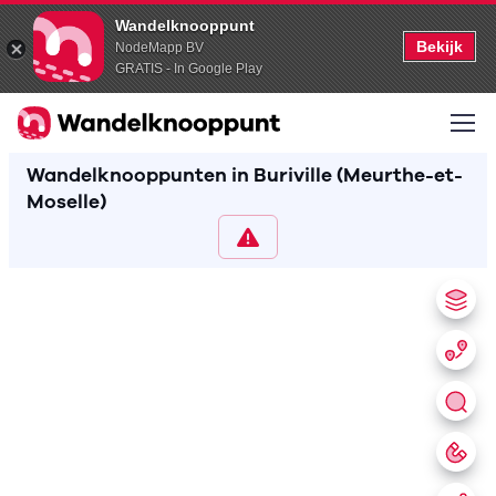
Wandelknooppunt
Bekijk
NodeMapp BV
GRATIS - In Google Play
Wandelknooppunten in Buriville (Meurthe-et-
Moselle)