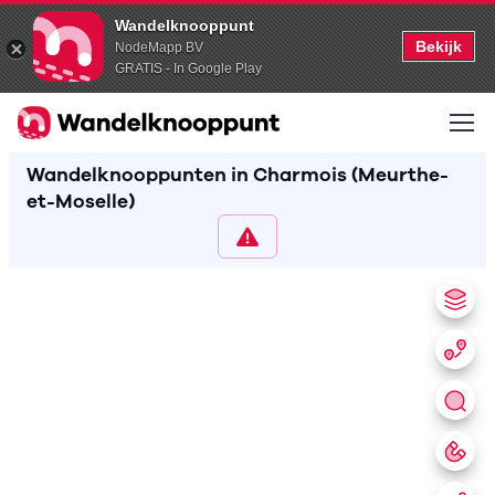
Wandelknooppunt
Bekijk
NodeMapp BV
GRATIS - In Google Play
Wandelknooppunten in Charmois (Meurthe-
et-Moselle)