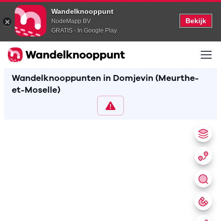
Wandelknooppunt
Bekijk
NodeMapp BV
GRATIS - In Google Play
Wandelknooppunten in Domjevin (Meurthe-
et-Moselle)