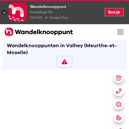
Wandelknooppunt
Bekijk
NodeMapp BV
GRATIS - In Google Play
Wandelknooppunten in Valhey (Meurthe-et-
Moselle)