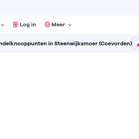
Log in
Meer
delknooppunten in Steenwijksmoer (Coevorden)