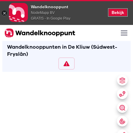
Wandelknooppunt
Bekijk
NodeMapp BV
GRATIS - In Google Play
Wandelknooppunten in De Kliuw (Súdwest-
Fryslân)