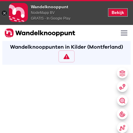
Wandelknooppunt
Bekijk
NodeMapp BV
GRATIS - In Google Play
Wandelknooppunten in Kilder (Montferland)