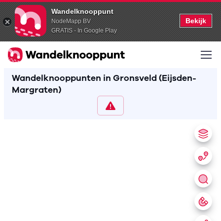
Wandelknooppunt
Bekijk
NodeMapp BV
GRATIS - In Google Play
Wandelknooppunten in Gronsveld (Eijsden-
Margraten)