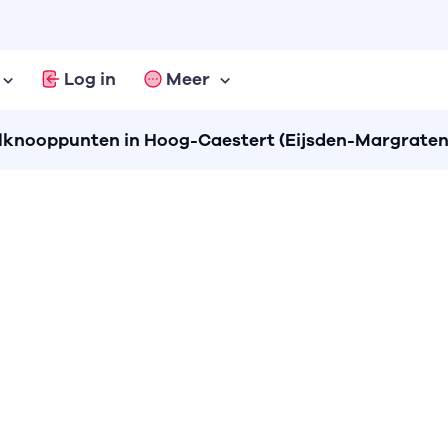
Log in
Meer
knooppunten in Hoog-Caestert (Eijsden-Margraten