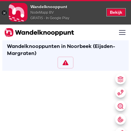
Wandelknooppunt
Bekijk
NodeMapp BV
GRATIS - In Google Play
Wandelknooppunten in Noorbeek (Eijsden-
Margraten)