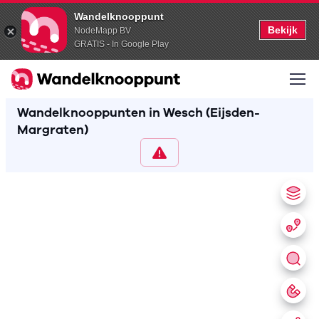
Wandelknooppunt
Bekijk
NodeMapp BV
GRATIS - In Google Play
Wandelknooppunten in Wesch (Eijsden-
Margraten)