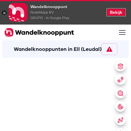
Wandelknooppunt
Bekijk
NodeMapp BV
GRATIS - In Google Play
Wandelknooppunten in Ell (Leudal)