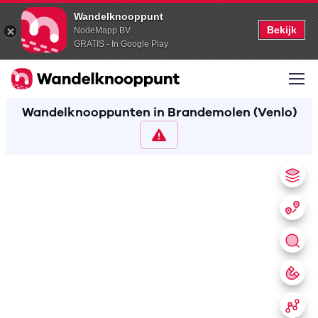
Wandelknooppunt
Bekijk
NodeMapp BV
GRATIS - In Google Play
Wandelknooppunten in Brandemolen (Venlo)