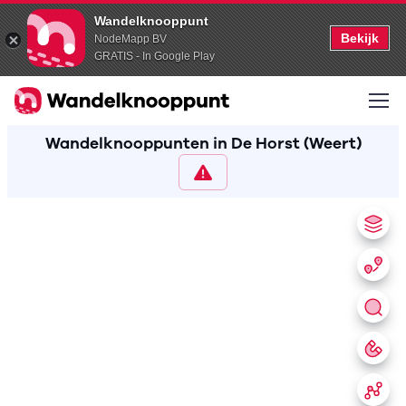
Wandelknooppunt
Bekijk
NodeMapp BV
GRATIS - In Google Play
Wandelknooppunten in De Horst (Weert)