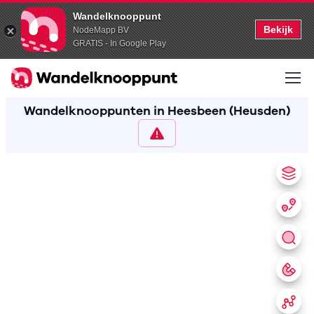
Wandelknooppunt
Bekijk
NodeMapp BV
GRATIS - In Google Play
Wandelknooppunten in Heesbeen (Heusden)