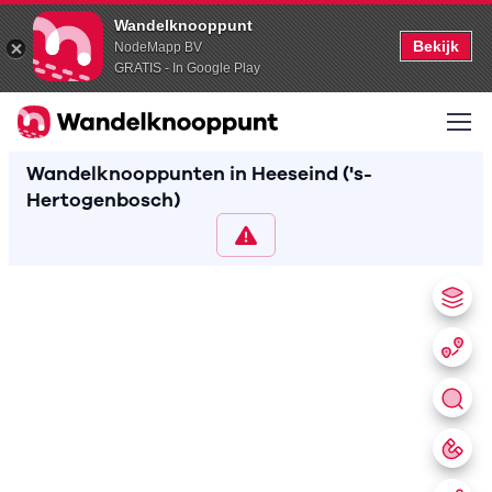
Wandelknooppunt
Bekijk
NodeMapp BV
GRATIS - In Google Play
Wandelknooppunten in Heeseind ('s-
Hertogenbosch)