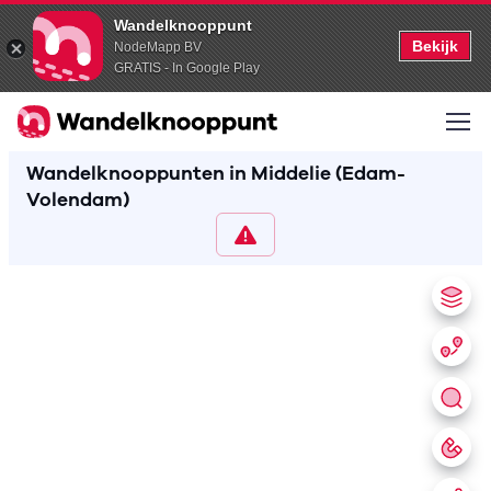
Wandelknooppunt
Bekijk
NodeMapp BV
GRATIS - In Google Play
Wandelknooppunten in Middelie (Edam-
Volendam)