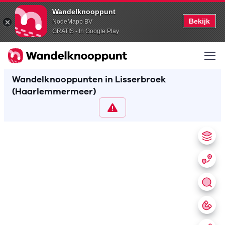
Wandelknooppunt
Bekijk
NodeMapp BV
GRATIS - In Google Play
Wandelknooppunten in Lisserbroek
(Haarlemmermeer)