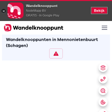
Wandelknooppunt
Bekijk
NodeMapp BV
GRATIS - In Google Play
Wandelknooppunten in Mennonietenbuurt
(Schagen)