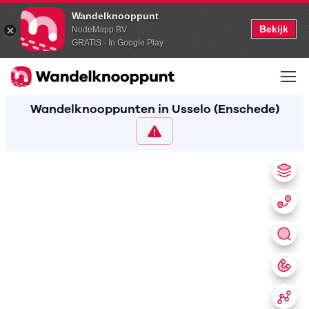
Wandelknooppunt
Bekijk
NodeMapp BV
GRATIS - In Google Play
Wandelknooppunten in Usselo (Enschede)