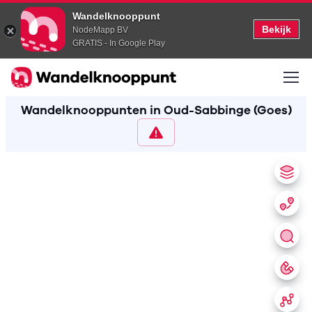
Wandelknooppunt
Bekijk
NodeMapp BV
GRATIS - In Google Play
Wandelknooppunten in Oud-Sabbinge (Goes)