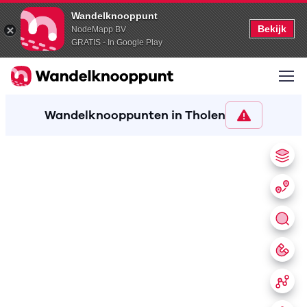
Wandelknooppunt
Bekijk
NodeMapp BV
GRATIS - In Google Play
Wandelknooppunten in Tholen