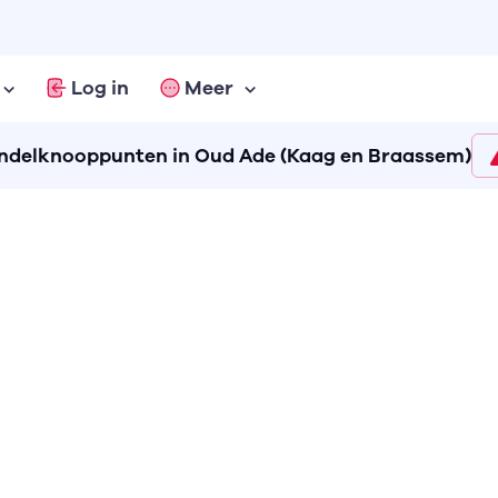
Log in
Meer
delknooppunten in Oud Ade (Kaag en Braassem)