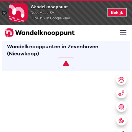
Wandelknooppunt
Bekijk
NodeMapp BV
GRATIS - In Google Play
Wandelknooppunten in Zevenhoven
(Nieuwkoop)