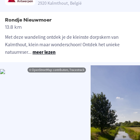
2920 Kalmthout, België
Rondje Nieuwmoer
13.8 km
Met deze wandeling ontdek je de kleinste dorpskern van
Kalmthout, klein maar wonderschoon! Ontdek het unieke
natuurreser
...
meer lezen
© OpenStreetMap contributors, Tracestrack