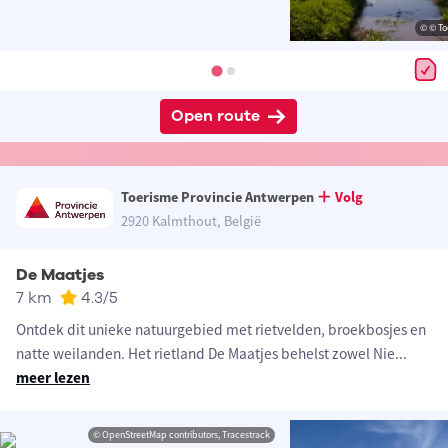
© © To
Open route
Toerisme Provincie Antwerpen
Volg
2920 Kalmthout, België
De Maatjes
7 km
4.3
/5
Ontdek dit unieke natuurgebied met rietvelden, broekbosjes en
natte weilanden. Het rietland De Maatjes behelst zowel Nie
...
meer lezen
© OpenStreetMap contributors, Tracestrack