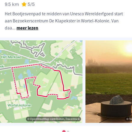
9.5 km
5
/5
Het Bootjesvenpad te midden van Unesco Werelderfgoed start
aan Bezoekerscentrum De Klapekster in Wortel-Kolonie. Van
daa
...
meer lezen
© OpenStreetMap contributors, Tracestrack
© To