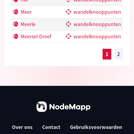
Meer
wandelknooppunten
Meerle
wandelknooppunten
Meersel-Dreef
wandelknooppunten
1
2
Over ons
Contact
Gebruiksvoorwaarden