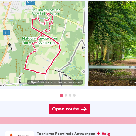
© OpenStreetMap contributors, Tracestrack
© To
Open route
Toerisme Provincie Antwerpen
Volg