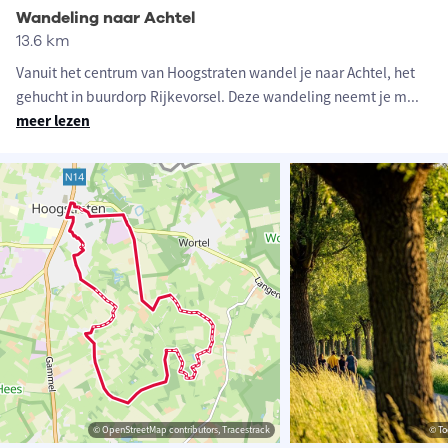
Wandeling naar Achtel
13.6 km
Vanuit het centrum van Hoogstraten wandel je naar Achtel, het
gehucht in buurdorp Rijkevorsel. Deze wandeling neemt je m
...
meer lezen
© OpenStreetMap contributors, Tracestrack
© To