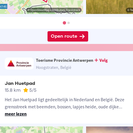
© OpenStreetMap contributors, Tracestrack
© To
Open route
Toerisme Provincie Antwerpen
Volg
Hoogstraten, België
Jan Huetpad
15.8 km
5
/5
Het Jan Huetpad ligt gedeeltelijk in Nederland en België. Deze
grensstreek met beemden, bossen, lapjes heide, oude dijke
...
meer lezen