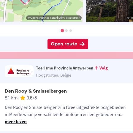
© OpenStreetMap contributors, Tracestrack
© To
Open route
Toerisme Provincie Antwerpen
Volg
Hoogstraten, België
Den Rooy & Smisselbergen
8.1 km
3.5
/5
Den Rooy en Smisselbergen zijn twee uitgestrekte bosgebieden
in Meerle waar je verschillende biotopen en leefgebieden on
...
meer lezen