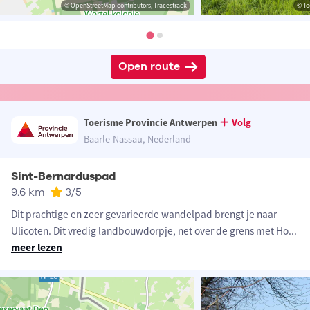
© OpenStreetMap contributors, Tracestrack
© To
Open route
Toerisme Provincie Antwerpen
Volg
Baarle-Nassau, Nederland
Sint-Bernarduspad
9.6 km
3
/5
Dit prachtige en zeer gevarieerde wandelpad brengt je naar
Ulicoten. Dit vredig landbouwdorpje, net over de grens met Ho
...
meer lezen