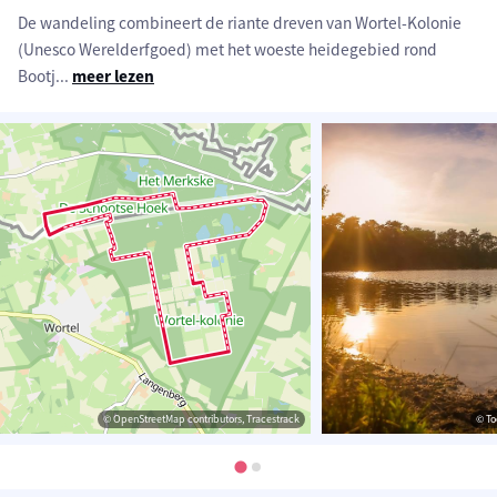
De wandeling combineert de riante dreven van Wortel-Kolonie
(Unesco Werelderfgoed) met het woeste heidegebied rond
Bootj
...
meer lezen
© OpenStreetMap contributors, Tracestrack
© To