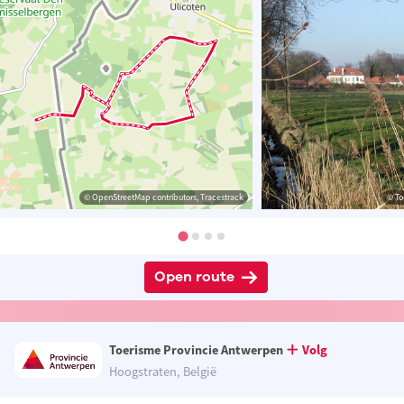
© OpenStreetMap contributors, Tracestrack
© To
Open route
Toerisme Provincie Antwerpen
Volg
Hoogstraten, België