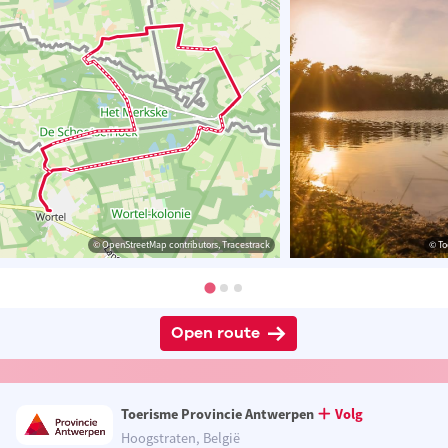
© OpenStreetMap contributors, Tracestrack
© To
Open route
Toerisme Provincie Antwerpen
Volg
Hoogstraten, België