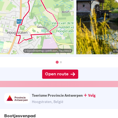
© OpenStreetMap contributors, Tracestrack
© To
Open route
Toerisme Provincie Antwerpen
Volg
Hoogstraten, België
Bootjesvenpad