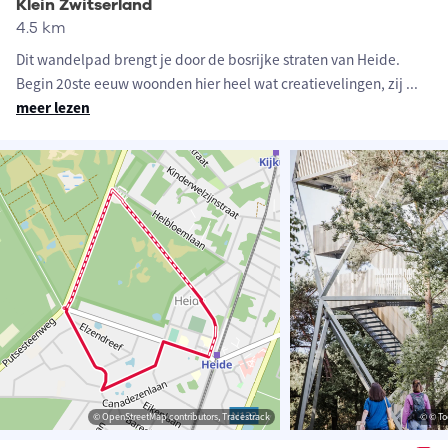
Klein Zwitserland
4.5 km
Dit wandelpad brengt je door de bosrijke straten van Heide.
Begin 20ste eeuw woonden hier heel wat creatievelingen, zij
...
meer lezen
© OpenStreetMap contributors, Tracestrack
© © To