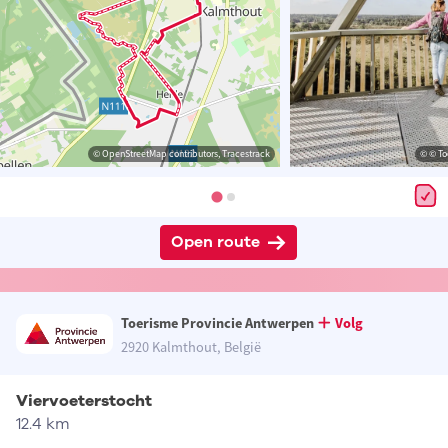
© OpenStreetMap contributors, Tracestrack
© © To
Open route
Toerisme Provincie Antwerpen
Volg
2920 Kalmthout, België
Viervoeterstocht
12.4 km