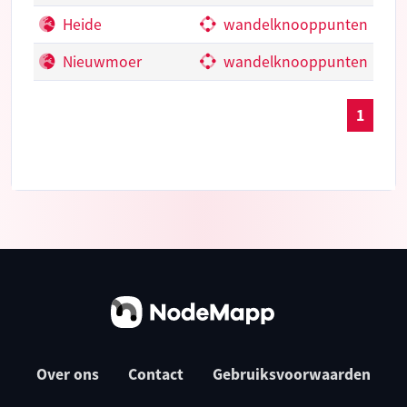
Heide
wandelknooppunten
Nieuwmoer
wandelknooppunten
1
Over ons
Contact
Gebruiksvoorwaarden