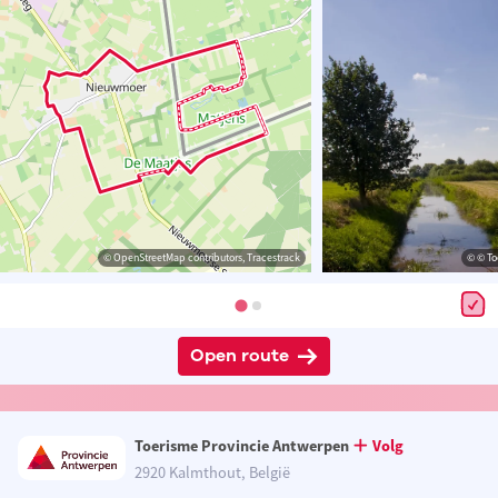
© OpenStreetMap contributors, Tracestrack
© © To
Open route
Toerisme Provincie Antwerpen
Volg
2920 Kalmthout, België