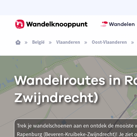
Wandelen
België
Vlaanderen
Oost-Vlaanderen
Wandelroutes in R
Zwijndrecht)
Trek je wandelschoenen aan en ontdek de mooiste w
Rapenburg (Beveren-Kruibeke-Zwijndrecht)! Je ziet o