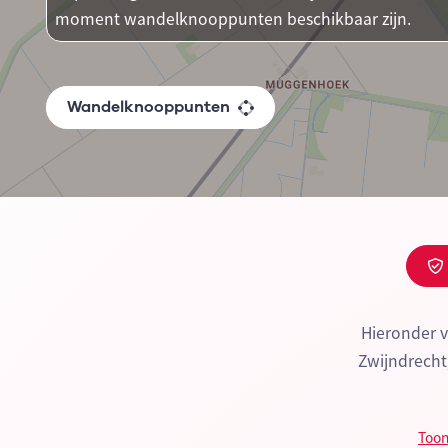
moment wandelknooppunten beschikbaar zijn.
Wandelknooppunten
Hieronder v
Zwijndrecht
Toon