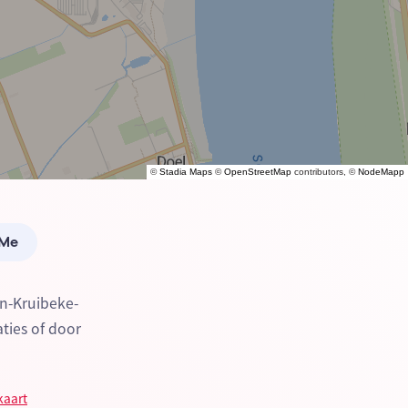
©
Stadia Maps
©
OpenStreetMap
contributors, ©
NodeMapp
 Me
en-Kruibeke-
ties of door
kaart