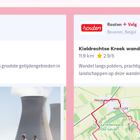
Routen
Volg
Beveren, België
Kieldrechtse Kreek wand
11.9 km
2.9
/5
s grootste getijdengebieden in
Wandel langs polders, prachti
landschappen op deze wandel