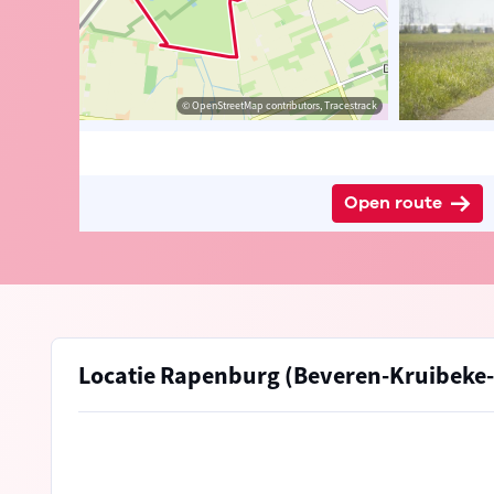
David Samyn
© Johan Martens
© OpenStreetMap contributors, Tracestrack
© OpenStreetMap contributors, Tracestrack
Open route
Locatie Rapenburg (Beveren-Kruibeke-