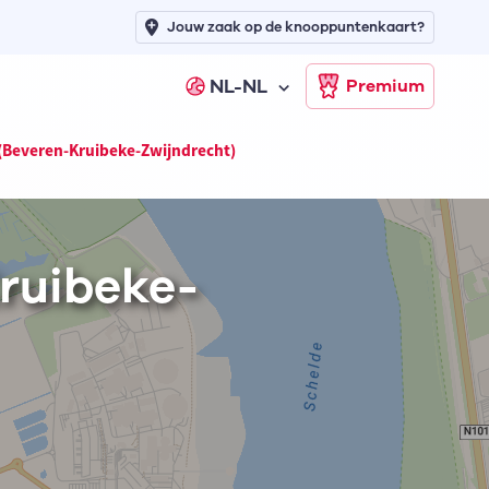
Jouw zaak op de knooppuntenkaart?
NL-NL
Premium
(Beveren-Kruibeke-Zwijndrecht)
ruibeke-