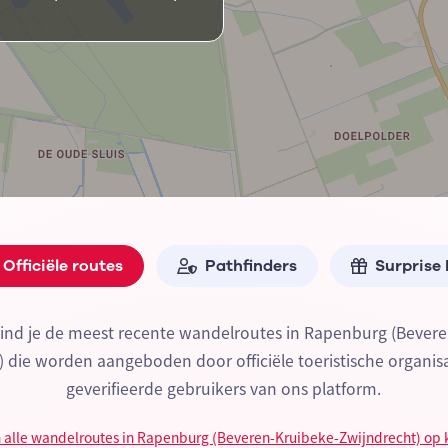
Officiële routes
Pathfinders
Surprise
ind je de meest recente wandelroutes in Rapenburg (Bever
) die worden aangeboden door officiële toeristische organisa
geverifieerde gebruikers van ons platform.
 alle wandelroutes in Rapenburg (Beveren-Kruibeke-Zwijndrecht) op 