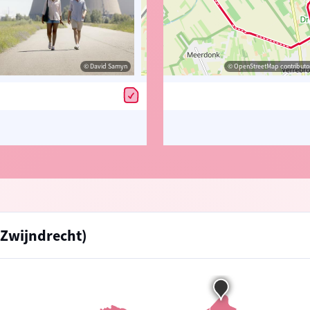
© David Samyn
© Johan Martens
© OpenStreetMap contributors, Trac
© OpenStreetMap contributor
Zwijndrecht)