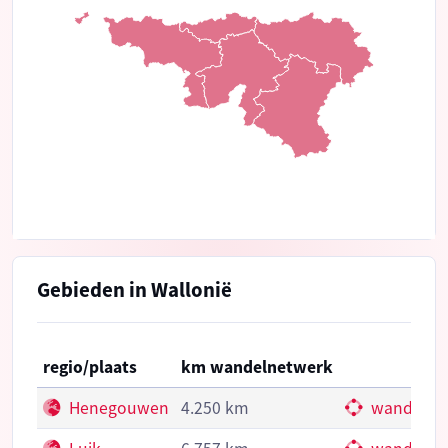
Gebieden in Wallonië
regio/plaats
km wandelnetwerk
Henegouwen
4.250 km
wandelkn