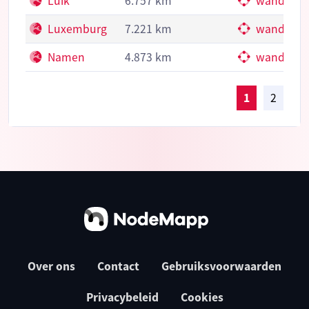
Luik
6.757 km
wandelkn
Luxemburg
7.221 km
wandelkn
Namen
4.873 km
wandelkn
1
2
Over ons
Contact
Gebruiksvoorwaarden
Privacybeleid
Cookies