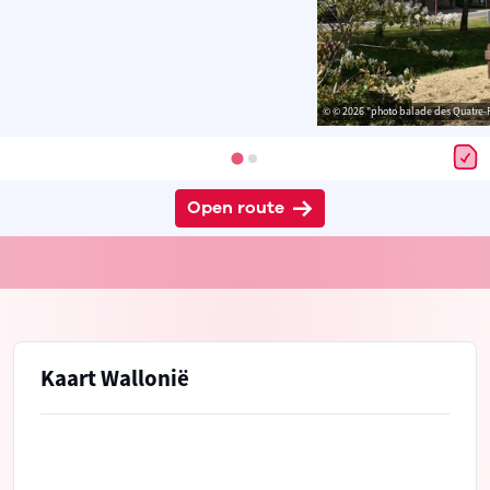
© © 2026 "photo balade des Quatre-Po
Open route
Kaart Wallonië