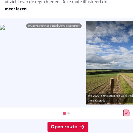
uitzicht over de regio bieden. Deze route illustreert dri
...
meer lezen
© OpenStreetMap contributors, Tracestrack
© © 2026 "photo sentier de Jalifè et 
droits réservés
Open route