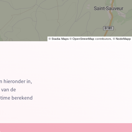
©
Stadia Maps
©
OpenStreetMap
contributors, ©
NodeMapp
n hieronder in,
n van de
-time berekend